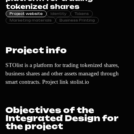
t
o
k
e
n
i
z
e
d
s
h
a
r
e
s
Project website
Identity
Tokens
Marketing materials
Business Printing
P
r
o
j
e
c
t
i
n
f
o
S
T
O
l
i
s
t
i
s
a
p
l
a
t
f
o
r
m
f
o
r
t
r
a
d
i
n
g
t
o
k
e
n
i
z
e
d
s
h
a
r
e
s
,
b
u
s
i
n
e
s
s
s
h
a
r
e
s
a
n
d
o
t
h
e
r
a
s
s
e
t
s
m
a
n
a
g
e
d
t
h
r
o
u
g
h
s
m
a
r
t
c
o
n
t
r
a
c
t
s
.
P
r
o
j
e
c
t
l
i
n
k
s
t
o
l
i
s
t
.
i
o
O
b
j
e
c
t
i
v
e
s
o
f
t
h
e
I
n
t
e
g
r
a
t
e
d
D
e
s
i
g
n
f
o
r
t
h
e
p
r
o
j
e
c
t