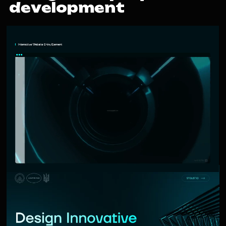
d
e
v
e
l
o
p
m
e
n
t