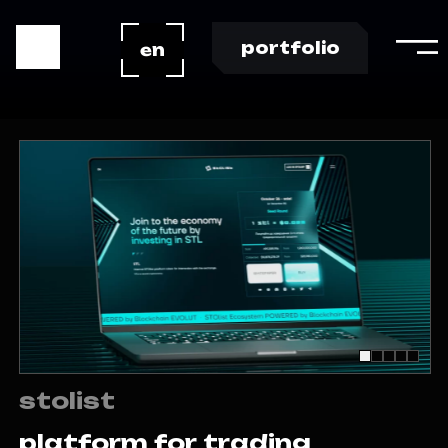
portfolio
en
s
t
o
l
i
s
t
p
l
a
t
f
o
r
m
f
o
r
t
r
a
d
i
n
g