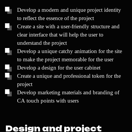
D
e
v
e
l
o
p
a
m
o
d
e
r
n
a
n
d
u
n
i
q
u
e
p
r
o
j
e
c
t
i
d
e
n
t
i
t
y
t
o
r
e
f
l
e
c
t
t
h
e
e
s
s
e
n
c
e
o
f
t
h
e
p
r
o
j
e
c
t
C
r
e
a
t
e
a
s
i
t
e
w
i
t
h
a
u
s
e
r
-
f
r
i
e
n
d
l
y
s
t
r
u
c
t
u
r
e
a
n
d
c
l
e
a
r
i
n
t
e
r
f
a
c
e
t
h
a
t
w
i
l
l
h
e
l
p
t
h
e
u
s
e
r
t
o
u
n
d
e
r
s
t
a
n
d
t
h
e
p
r
o
j
e
c
t
D
e
v
e
l
o
p
a
u
n
i
q
u
e
c
a
t
c
h
y
a
n
i
m
a
t
i
o
n
f
o
r
t
h
e
s
i
t
e
t
o
m
a
k
e
t
h
e
p
r
o
j
e
c
t
m
e
m
o
r
a
b
l
e
f
o
r
t
h
e
u
s
e
r
D
e
v
e
l
o
p
a
d
e
s
i
g
n
f
o
r
t
h
e
u
s
e
r
c
a
b
i
n
e
t
C
r
e
a
t
e
a
u
n
i
q
u
e
a
n
d
p
r
o
f
e
s
s
i
o
n
a
l
t
o
k
e
n
f
o
r
t
h
e
p
r
o
j
e
c
t
D
e
v
e
l
o
p
m
a
r
k
e
t
i
n
g
m
a
t
e
r
i
a
l
s
a
n
d
b
r
a
n
d
i
n
g
o
f
C
A
t
o
u
c
h
p
o
i
n
t
s
w
i
t
h
u
s
e
r
s
D
e
s
i
g
n
a
n
d
p
r
o
j
e
c
t