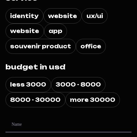
identity
website
ux/ui
website
app
souvenir product
office
budget in usd
less 3000
3000 - 8000
8000 - 30000
more 30000