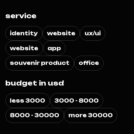
service
identity
website
ux/ui
website
app
souvenir product
office
budget in usd
less 3000
3000 - 8000
8000 - 30000
more 30000