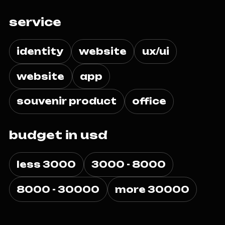
service
identity
website
ux/ui
website
app
souvenir product
office
budget in usd
less 3000
3000 - 8000
8000 - 30000
more 30000